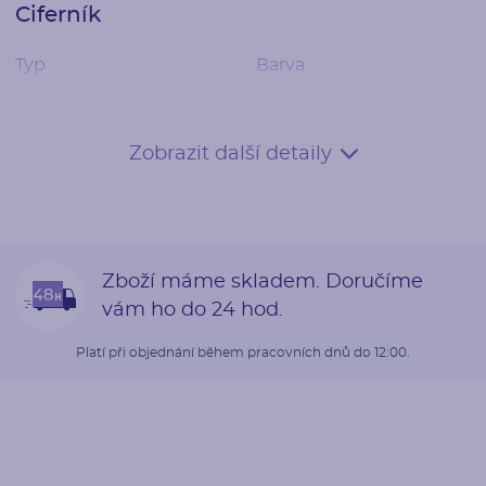
Ciferník
Typ
Barva
analog
bílá
Datum
Zobrazit další detaily
ano
Řemínek
Zboží máme skladem. Doručíme
Materiál
Barva
vám ho do 24 hod.
nappa kůže
arktická modř
Platí při objednání během pracovních dnů do 12:00.
Osazení lunety
Styl
Typ