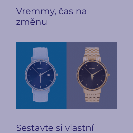
po dvou
krapny
Vremmy, čas na
změnu
Postranní drahokamy
Druh
Počet
Diamant
36
Karátová váha
Rozměry
0.27 ct
1.25 mm (0.0075ct)
Tvar
Barva
Round
Modrá
Původ
Úpravy
Přírodní
Úprava barvy
Sestavte si vlastní