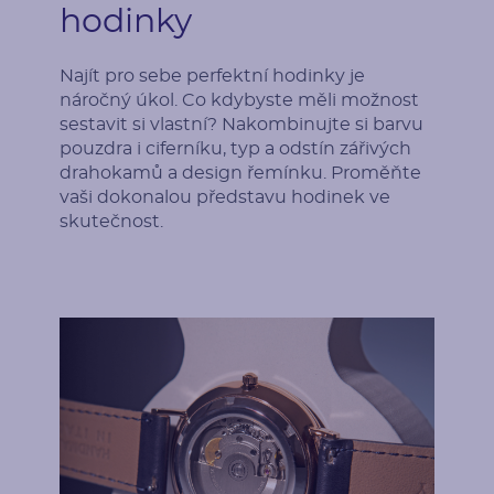
Postranní drahokamy
hodinky
Druh
Počet
Najít pro sebe perfektní hodinky je
Lab-grown diamant
36
náročný úkol. Co kdybyste měli možnost
sestavit si vlastní? Nakombinujte si barvu
Karátová váha
Rozměry
pouzdra i ciferníku, typ a odstín zářivých
0.27 ct
1.25 mm (0.0075ct)
drahokamů a design řemínku. Proměňte
vaši dokonalou představu hodinek ve
Tvar
Čistota
skutečnost.
Round
SI
Barva
Původ
G-H
Vytvořený v laboratoři