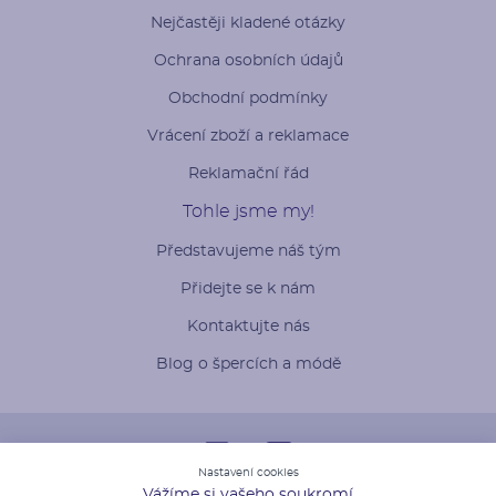
Nejčastěji kladené otázky
Ochrana osobních údajů
Obchodní podmínky
Vrácení zboží a reklamace
Reklamační řád
Tohle jsme my!
Představujeme náš tým
Přidejte se k nám
Kontaktujte nás
Blog o špercích a módě
Nastavení cookies
Vážíme si vašeho soukromí