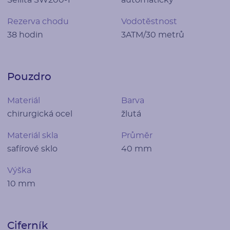
Sellita SW200-1
automatický
Rezerva chodu
Vodotěstnost
38 hodin
3ATM/30 metrů
Pouzdro
Materiál
Barva
chirurgická ocel
žlutá
Materiál skla
Průměr
safírové sklo
40 mm
Výška
10 mm
Ciferník