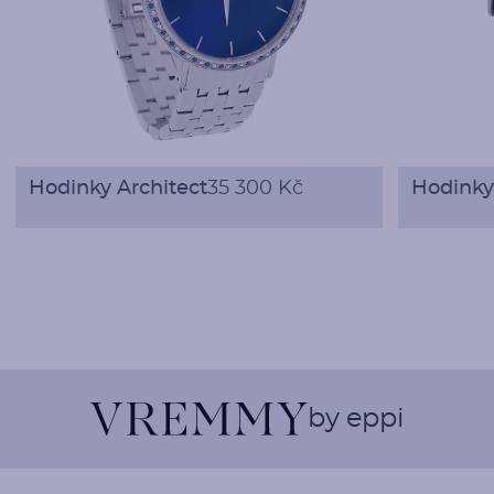
Hodinky Architect
35 300 Kč
Hodinky
by eppi