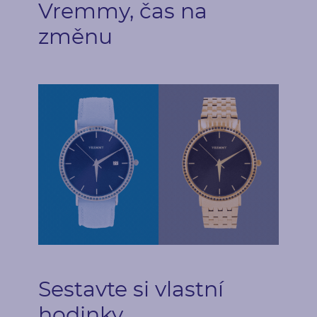
Vremmy, čas na
změnu
Postranní drahokamy
Druh
Počet
Diamant
72
Karátová váha
Rozměry
0.54 ct
1.25 mm (0.0075ct)
Tvar
Barva
Round
Černá
Původ
Úpravy
Přírodní
Úprava barvy
Sestavte si vlastní
hodinky