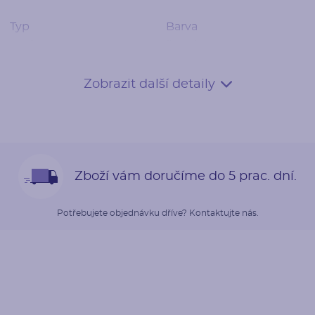
Typ
Barva
analog
černá
Datum
Zobrazit další detaily
ne
Řemínek
Zboží vám doručíme do 5 prac. dní.
Materiál
Barva
ušlechtilá ocel
zlatá
Potřebujete objednávku dříve? Kontaktujte nás.
Osazení lunety
Styl
Typ
po jednom
krapny