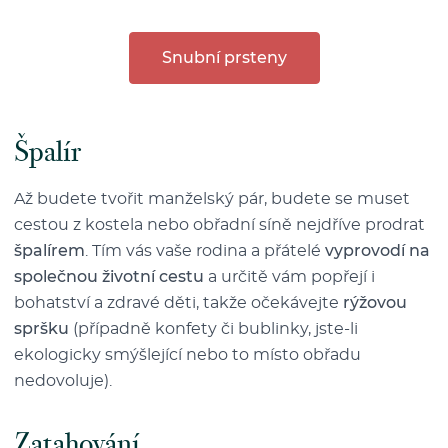
Snubní prsteny
Špalír
Až budete tvořit manželský pár, budete se muset
cestou z kostela nebo obřadní síně nejdříve prodrat
špalírem
. Tím vás vaše rodina a přátelé
vyprovodí na
společnou životní cestu
a určitě vám popřejí i
bohatství a zdravé děti, takže očekávejte
rýžovou
spršku
(případně konfety či bublinky, jste-li
ekologicky smýšlející nebo to místo obřadu
nedovoluje).
Zatahování