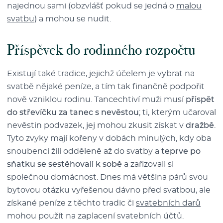
najednou sami (obzvlášť pokud se jedná o
malou
svatbu
) a mohou se nudit.
Příspěvek do rodinného rozpočtu
Existují také tradice, jejichž účelem je vybrat na
svatbě nějaké peníze, a tím tak finančně podpořit
nově vzniklou rodinu. Tancechtiví muži musí
přispět
do střevíčku za tanec s nevěstou
; ti, kterým učaroval
nevěstin podvazek, jej mohou zkusit získat v
dražbě
.
Tyto zvyky mají kořeny v dobách minulých, kdy oba
snoubenci žili odděleně až do svatby a
teprve po
sňatku se sestěhovali k sobě
a zařizovali si
společnou domácnost. Dnes má většina párů svou
bytovou otázku vyřešenou dávno před svatbou, ale
získané peníze z těchto tradic či
svatebních darů
mohou použít na zaplacení svatebních účtů.