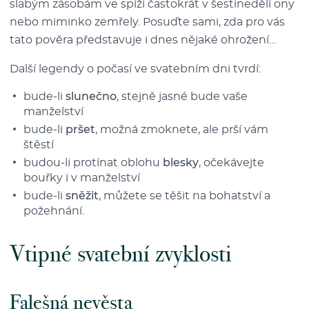
slabým zásobám ve spíži častokrát v šestinedělí ony
nebo miminko zemřely. Posuďte sami, zda pro vás
tato pověra představuje i dnes nějaké ohrožení…
Další legendy o počasí ve svatebním dni tvrdí:
bude-li
slunečno
, stejně jasné bude vaše
manželství
bude-li
pršet
, možná zmoknete, ale prší vám
štěstí
budou-li protínat oblohu
blesky
, očekávejte
bouřky i v manželství
bude-li
sněžit
, můžete se těšit na bohatství a
požehnání.
Vtipné svatební zvyklosti
Falešná nevěsta