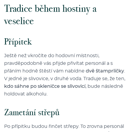
Tradice během hostiny a
veselice
Přípitek
Ještě než vkročíte do hodovní místnosti,
pravděpodobně vás přijde přivítat personál a s
přáním hodně štěstí vám nabídne
dvě štamprličky
.
V jedné je slivovice, v druhé voda. Traduje se, že ten,
kdo sáhne po skleničce se slivovicí
, bude následně
holdovat alkoholu.
Zametání střepů
Po přípitku budou řinčet střepy. To zrovna personál