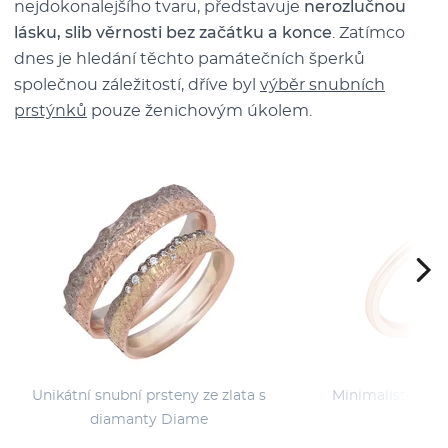
nejdokonalejšího tvaru, představuje
nerozlučnou
lásku, slib věrnosti bez začátku a konce
. Zatímco
dnes je hledání těchto památečních šperků
společnou záležitostí, dříve byl
výběr snubních
prstýnků
pouze ženichovým úkolem.
Unikátní snubní prsteny ze zlata s
Minimalistický v
diamanty Diame
Vill