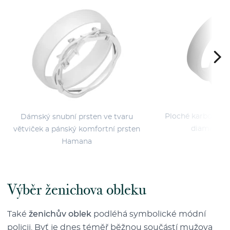
Ploché karbonové 
Dámský snubní prsten ve tvaru
diamante
větviček a pánský komfortní prsten
Hamana
Výběr ženichova obleku
Také
ženichův oblek
podléhá symbolické módní
policii. Byť je dnes téměř běžnou součástí mužova