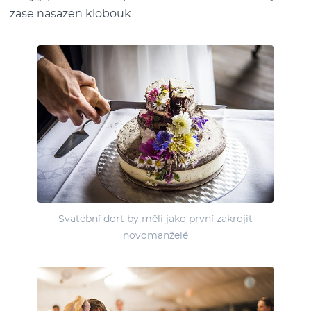
zase nasazen klobouk.
Svatební dort by měli jako první zakrojit
novomanželé