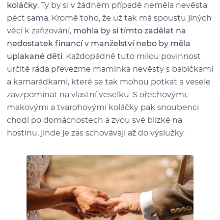
koláčky
. Ty by si v žádném případě neměla nevěsta
péct sama. Kromě toho, že už tak má spoustu jiných
věcí k zařizování,
mohla by si tímto zadělat na
nedostatek financí v manželství nebo by měla
uplakané děti
. Každopádně tuto milou povinnost
určitě ráda převezme maminka nevěsty s babičkami
a kamarádkami, které se tak mohou potkat a vesele
zavzpomínat na vlastní veselku. S ořechovými,
makovými a tvarohovými koláčky pak snoubenci
chodí po domácnostech a zvou své blízké na
hostinu, jinde je zas schovávají až do výslužky.