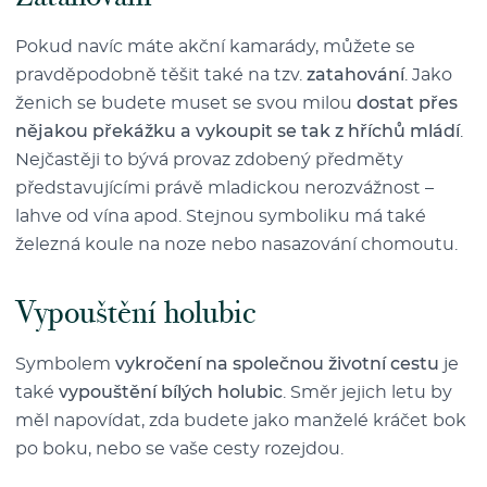
Pokud navíc máte akční kamarády, můžete se
pravděpodobně těšit také na tzv.
zatahování
. Jako
ženich se budete muset se svou milou
dostat přes
nějakou překážku a vykoupit se tak z hříchů mládí
.
Nejčastěji to bývá provaz zdobený předměty
představujícími právě mladickou nerozvážnost –
lahve od vína apod. Stejnou symboliku má také
železná koule na noze nebo nasazování chomoutu.
Vypouštění holubic
Symbolem
vykročení na společnou životní cestu
je
také
vypouštění bílých holubic
. Směr jejich letu by
měl napovídat, zda budete jako manželé kráčet bok
po boku, nebo se vaše cesty rozejdou.