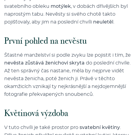
svatebního obleku
motýlek
, v dobách dřívějších byl
naprostým tabu. Nevěsty si svého chotě takto
pojišťovaly, aby jim na poslední chvíli
neuletěl
.
První pohled na nevěstu
Šťastné manželství si podle zvyku lze pojistit i tím, že
nevěsta zůstává ženichovi skryta
do poslední chvíle.
Až ten správný čas nastane, měla by nejprve vidět
nevěsta ženicha, poté ženich ji. Právě v těchto
okamžicích vznikají ty nejkrásnější a nejdojemnější
fotografie překvapených snoubenců.
Květinová výzdoba
V tuto chvíli je také prostor pro
svatební květiny
.