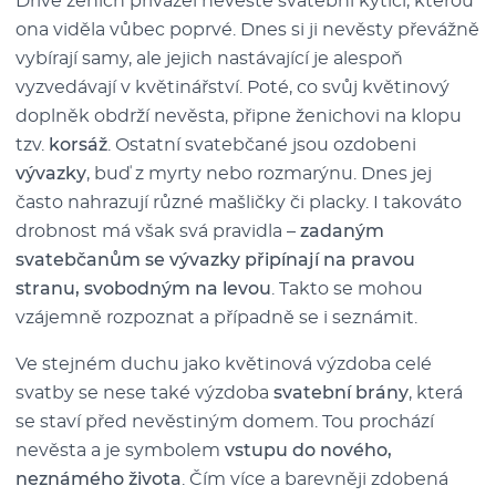
Dříve ženich přivážel nevěstě svatební kytici, kterou
ona viděla vůbec poprvé. Dnes si ji nevěsty převážně
vybírají samy, ale jejich nastávající je alespoň
vyzvedávají v květinářství. Poté, co svůj květinový
doplněk obdrží nevěsta, připne ženichovi na klopu
tzv.
korsáž
. Ostatní svatebčané jsou ozdobeni
vývazky
, buď z myrty nebo rozmarýnu. Dnes jej
často nahrazují různé mašličky či placky. I takováto
drobnost má však svá pravidla –
zadaným
svatebčanům se vývazky připínají na pravou
stranu, svobodným na levou
. Takto se mohou
vzájemně rozpoznat a případně se i seznámit.
Ve stejném duchu jako květinová výzdoba celé
svatby se nese také výzdoba
svatební brány
, která
se staví před nevěstiným domem. Tou prochází
nevěsta a je symbolem
vstupu do nového,
neznámého života
. Čím více a barevněji zdobená