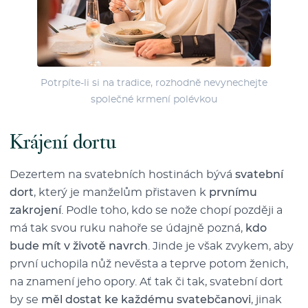
Potrpíte-li si na tradice, rozhodně nevynechejte
společné krmení polévkou
Krájení dortu
Dezertem na svatebních hostinách bývá
svatební
dort
, který je manželům přistaven k
prvnímu
zakrojení
. Podle toho, kdo se nože chopí později a
má tak svou ruku nahoře se údajně pozná,
kdo
bude mít v životě navrch
. Jinde je však zvykem, aby
první uchopila nůž nevěsta a teprve potom ženich,
na znamení jeho opory. Ať tak či tak, svatební dort
by se
měl dostat ke každému svatebčanovi
, jinak