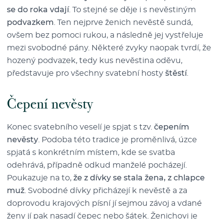
se do roka vdají
. To stejné se děje i s nevěstiným
podvazkem
. Ten nejprve ženich nevěstě sundá,
ovšem bez pomoci rukou, a následně jej vystřeluje
mezi svobodné pány. Některé zvyky naopak tvrdí, že
hozený podvazek, tedy kus nevěstina oděvu,
představuje pro všechny svatební hosty
štěstí
.
Čepení nevěsty
Konec svatebního veselí je spjat s tzv.
čepením
nevěsty
. Podoba této tradice je proměnlivá, úzce
spjatá s konkrétním místem, kde se svatba
odehrává, případně odkud manželé pocházejí.
Poukazuje na to,
že z dívky se stala žena, z chlapce
muž
. Svobodné dívky přicházejí k nevěstě a za
doprovodu krajových písní jí sejmou závoj a vdané
ženy jí pak nasadí čepec nebo šátek. Ženichovi je