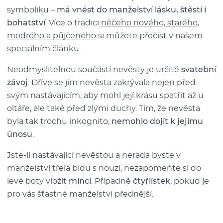
symboliku –
má vnést do manželství lásku, štěstí i
bohatství
. Více o tradici
něčeho nového, starého,
modrého a půjčeného
si můžete přečíst v našem
speciálním článku.
Neodmyslitelnou součástí nevěsty je určitě
svatební
závoj
. Dříve se jím nevěsta zakrývala nejen před
svým nastávajícím, aby mohl její krásu spatřit až u
oltáře, ale také před zlými duchy. Tím, že nevěsta
byla tak trochu inkognito,
nemohlo dojít k jejímu
únosu
.
Jste-li nastávající nevěstou a nerada byste v
manželství třela bídu s nouzí, nezapomeňte si do
levé boty vložit
minci
. Případně
čtyřlístek
, pokud je
pro vás šťastné manželství přednější.