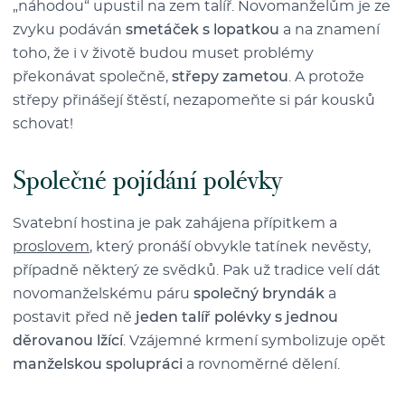
„náhodou“ upustil na zem talíř. Novomanželům je ze
zvyku podáván
smetáček s lopatkou
a na znamení
toho, že i v životě budou muset problémy
překonávat společně,
střepy zametou
. A protože
střepy přinášejí štěstí, nezapomeňte si pár kousků
schovat!
Společné pojídání polévky
Svatební hostina je pak zahájena přípitkem a
proslovem
, který pronáší obvykle tatínek nevěsty,
případně některý ze svědků. Pak už tradice velí dát
novomanželskému páru
společný bryndák
a
postavit před ně
jeden talíř polévky s jednou
děrovanou lžící
. Vzájemné krmení symbolizuje opět
manželskou spolupráci
a rovnoměrné dělení.