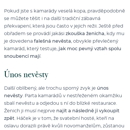
Pokud jste s kamarády veselá kopa, pravděpodobně
se můžete těšit i na další tradiční zábavná
překvapení, která jsou často v jejich režii. Ještě před
obřadem se provádí jakási
zkouška ženicha
, kdy mu
je dovedena
falešná nevěsta
, obvykle převlečený
kamarád, který testuje,
jak moc pevný vztah spolu
snoubenci mají
.
Únos nevěsty
Další oblíbený, ale trochu sporný zvyk je
únos
nevěsty
. Parta kamarádů v nestřeženém okamžiku
sbalí nevěstu a odjedou s ní do blízké restaurace.
Ženich ji musí nejprve
najít a následně ji vykoupit
zpět
. Háček je v tom, že svatební hosté, kteří na
oslavu dorazili právě kvůli novomanželům, zůstanou