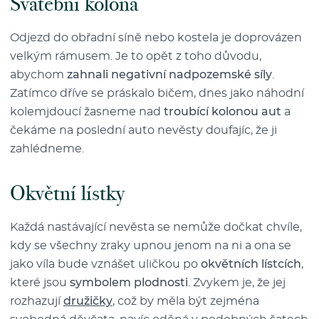
Svatební kolona
Odjezd do obřadní síně nebo kostela je doprovázen
velkým rámusem. Je to opět z toho důvodu,
abychom
zahnali negativní nadpozemské síly
.
Zatímco dříve se práskalo bičem, dnes jako náhodní
kolemjdoucí žasneme nad
troubící kolonou aut
a
čekáme na poslední auto nevěsty doufajíc, že ji
zahlédneme.
Okvětní lístky
Každá nastávající nevěsta se nemůže dočkat chvíle,
kdy se všechny zraky upnou jenom na ni a ona se
jako víla bude vznášet uličkou po
okvětních lístcích
,
které jsou
symbolem plodnosti
. Zvykem je, že jej
rozhazují
družičky
, což by měla být zejména