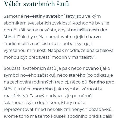
Výběr svatebních šatů
Samotné
nevěstiny svatební šaty
jsou velkým
sborníkem svatebních zvyklostí. Rozhodně by si je
neměla šít sama nevěsta, aby si
nezašila cestu ke
štěstí
. Dále by měla pamatovat na jejich
barvu
.
Tradiční bílá značí čistotu snoubenky a její
vyřešenou minulost. Naopak modrá, zelená či fialová
mohou být předzvěstí modřin v manželství.
Součástí svatebních šatů je pak něco
nového
(jako
symbol nového začátku), něco
starého
(co odkazuje
na zachování rodinných tradic), něco
půjčeného
(pro
štěstí) a něco
modrého
(jako symbol věrnosti v
manželství). Takový podvazek je poměrně
šalamounským doplňkem, který může
reprezentovat hned několik zmíněných požadavků.
Kromě toho má tento kousek spodního prádla další