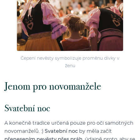
Čepení nevěsty symbolizuje proměnu dívky v
ženu
Jenom pro novomanžele
Svatební noc
A konečně tradice určená pouze pro oči samotných
novomanželů. :)
Svatební noc
by měla začít
přenesením nevěsty přes práh
, údajně proto, aby se