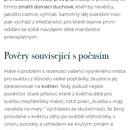
tímto
zmátli domácí duchové
, kteří by nevěstu,
jakožto cizince, vyhnali. Samotný děj svatební noci
pak vychází z křesťanství, pro které teprve první
oddání se sobě navzájem dělá manželství
právoplatným.
Pověry související s počasím
Máte-li problém s rezervací vašeho vysněného místa
pro svatbu z důvodu velké poptávky, zkuste si jej
zarezervovat na
květen
. Tedy pokud nejste
pověrčiví. Staré přísloví, které z května dělá pro
svatbu nepřátelský měsíc, totiž praví
„Svatba v máji,
nevěsta na máry“
. Vycházelo ze skutečnosti, že ženy
provdané v květnu záhy po svatbě otěhotněly, v
únoru porodily a vzhledem ke krutým zimám a