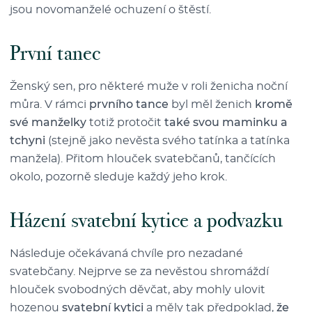
jsou novomanželé ochuzení o štěstí.
První tanec
Ženský sen, pro některé muže v roli ženicha noční
můra. V rámci
prvního tance
byl měl ženich
kromě
své manželky
totiž protočit
také svou maminku a
tchyni
(stejně jako nevěsta svého tatínka a tatínka
manžela). Přitom hlouček svatebčanů, tančících
okolo, pozorně sleduje každý jeho krok.
Házení svatební kytice a podvazku
Následuje očekávaná chvíle pro nezadané
svatebčany. Nejprve se za nevěstou shromáždí
hlouček svobodných děvčat, aby mohly ulovit
hozenou
svatební kytici
a měly tak předpoklad,
že