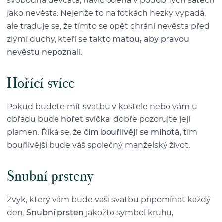
svobodná děvčata, navíc oděná v podobných šatech
jako nevěsta. Nejenže to na fotkách hezky vypadá,
ale traduje se, že tímto se opět chrání nevěsta před
zlými duchy, kteří se takto
matou, aby pravou
nevěstu nepoznali
.
Hořící svíce
Pokud budete mít svatbu v kostele nebo vám u
obřadu bude
hořet svíčka
, dobře pozorujte její
plamen. Říká se, že
čím bouřlivěji se mihotá
, tím
bouřlivější bude váš společný manželský život.
Snubní prsteny
Zvyk, který vám bude vaši svatbu připomínat každý
den.
Snubní prsten
jakožto symbol kruhu,