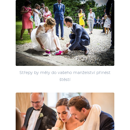
Střepy by měly do vašeho manželství přinést
štěstí