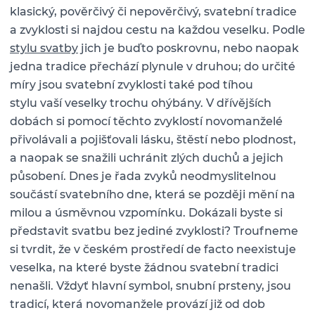
klasický, pověrčivý či nepověrčivý, svatební tradice
a zvyklosti si najdou cestu na každou veselku. Podle
stylu svatby
jich je buďto poskrovnu, nebo naopak
jedna tradice přechází plynule v druhou; do určité
míry jsou svatební zvyklosti také pod tíhou
stylu vaší veselky trochu ohýbány. V dřívějších
dobách si pomocí těchto zvyklostí novomanželé
přivolávali a pojišťovali lásku, štěstí nebo plodnost,
a naopak se snažili uchránit zlých duchů a jejich
působení. Dnes je řada zvyků neodmyslitelnou
součástí svatebního dne, která se později mění na
milou a úsměvnou vzpomínku. Dokázali byste si
představit svatbu bez jediné zvyklosti? Troufneme
si tvrdit, že v českém prostředí de facto neexistuje
veselka, na které byste žádnou svatební tradici
nenašli. Vždyť hlavní symbol, snubní prsteny, jsou
tradicí, která novomanžele provází již od dob