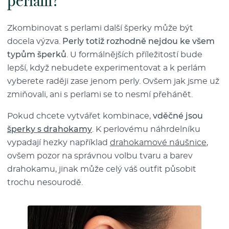
perlám?
Zkombinovat s perlami další šperky může být
docela výzva.
Perly totiž rozhodně nejdou ke všem
typům šperků
. U formálnějších příležitostí bude
lepší, když nebudete experimentovat a k perlám
vyberete raději zase jenom perly. Ovšem jak jsme už
zmiňovali, ani s perlami se to nesmí přehánět.
Pokud chcete vytvářet kombinace,
vděčné jsou
šperky s drahokamy
. K perlovému náhrdelníku
vypadají hezky například
drahokamové náušnice
,
ovšem pozor na správnou volbu tvaru a barev
drahokamu, jinak může celý váš outfit působit
trochu nesourodě.