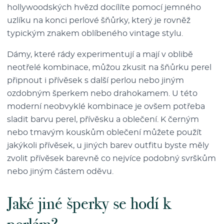
hollywoodských hvězd docílíte pomocí jemného
uzlíku na konci perlové šňůrky, který je rovněž
typickým znakem oblíbeného vintage stylu.
Dámy, které rády experimentují a mají v oblibě
neotřelé kombinace, můžou zkusit na šňůrku perel
připnout i přívěsek s další perlou nebo jiným
ozdobným šperkem nebo drahokamem. U této
moderní neobvyklé kombinace je ovšem potřeba
sladit barvu perel, přívěsku a oblečení. K černým
nebo tmavým kouskům oblečení můžete použít
jakýkoli přívěsek, u jiných barev outfitu byste měly
zvolit přívěsek barevně co nejvíce podobný svrškům
nebo jiným částem oděvu.
Jaké jiné šperky se hodí k