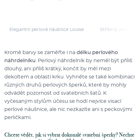
Elegantní perlové náušnice Louise
Stříbrný perlový 
Kromě barvy se zaměřte i na
délku perlového
náhrdelníku
. Perlový náhrdelník by neměl být příliš
dlouhý, ani příliš krátký, končit by měl mezi
dekoltem a oblastí krku. Vyhněte se také kombinaci
různých druhů perlových šperků, které by mohly
odvádět pozornost od svatebních šatů. K
vyčesaným stylům účesu se hodí nejvíce visací
perlové náušnice, ale nic nezkazíte ani s peckovými
perličkami.
Chcete vědět, jak si vybrat dokonalé svatební šperky? Nechte