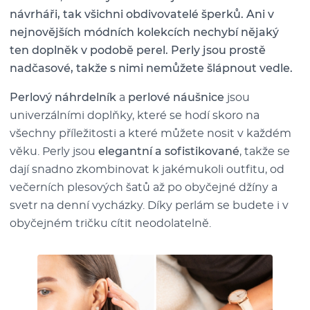
návrháři, tak všichni obdivovatelé šperků. Ani v
nejnovějších módních kolekcích nechybí nějaký
ten doplněk v podobě perel. Perly jsou prostě
nadčasové, takže s nimi nemůžete šlápnout vedle.
Perlový náhrdelník
a
perlové náušnice
jsou
univerzálními doplňky, které se hodí skoro na
všechny příležitosti a které můžete nosit v každém
věku. Perly jsou
elegantní a sofistikované
, takže se
dají snadno zkombinovat k jakémukoli outfitu, od
večerních plesových šatů až po obyčejné džíny a
svetr na denní vycházky. Díky perlám se budete i v
obyčejném tričku cítit neodolatelně.