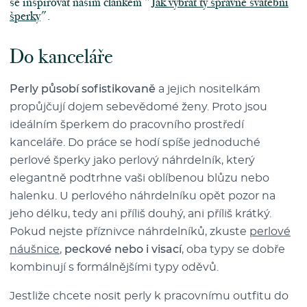
se inspirovat naším článkem "
Jak vybrat ty správné svatební
šperky
".
Do kanceláře
Perly působí sofistikovaně
a jejich nositelkám
propůjčují dojem sebevědomé ženy. Proto jsou
ideálním šperkem do pracovního prostředí
kanceláře. Do práce se hodí spíše jednoduché
perlové šperky jako perlový náhrdelník, který
elegantně podtrhne vaši oblíbenou blůzu nebo
halenku. U perlového náhrdelníku opět pozor na
jeho délku, tedy ani příliš douhý, ani příliš krátký.
Pokud nejste příznivce náhrdelníků, zkuste
perlové
náušnice
,
peckové nebo i visací
, oba typy se dobře
kombinují s formálnějšími typy oděvů.
Jestliže chcete nosit perly k pracovnímu outfitu do