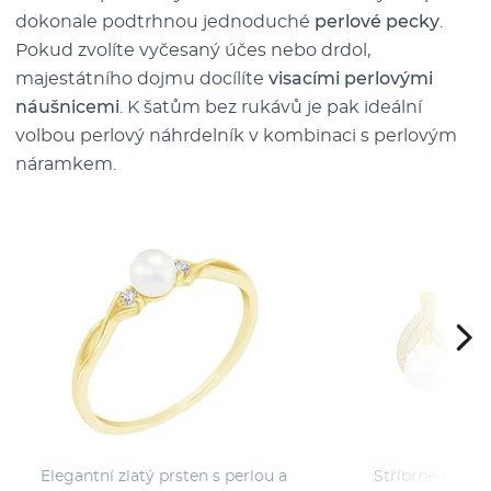
dokonale podtrhnou jednoduché
perlové pecky
.
Pokud zvolíte vyčesaný účes nebo drdol,
majestátního dojmu docílíte
visacími perlovými
náušnicemi
. K šatům bez rukávů je pak ideální
volbou perlový náhrdelník v kombinaci s perlovým
náramkem.
Elegantní zlatý prsten s perlou a
Stříbrné náušni