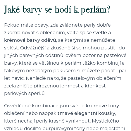
Jaké barvy se hodí k perlám?
Pokud máte obavy, zda zvládnete perly dobře
zkombinovat s oblečením, volte spíše
světlé a
krémové barvy oděvů
, se kterými se nemůžete
splést. Odvážnější a zkušenější se mohou pustit i do
jiných barevných odstínů, ovšem pozor na pastelové
barvy, které se většinou k perlám těžko kombinují a
takovým nezdařilým pokusem si můžete přidat i pár
let navíc. Nehledě na to, že pastelovým oblečením
zcela zničíte přirozenou jemnost a křehkost
perlových šperků.
Osvědčené kombinace jsou světlé
krémové tóny
oblečení nebo naopak
tmavé elegantní kousky
,
které nechají perly krásně vyniknout. Mystického
vzhledu docílíte purpurovými tóny nebo majestátní