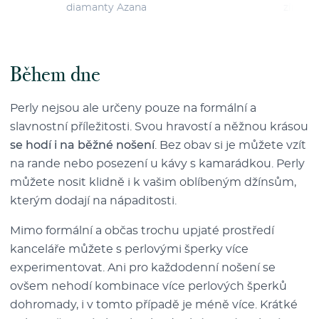
diamanty Azana
zirkon
Během dne
Perly nejsou ale určeny pouze na formální a
slavnostní příležitosti. Svou hravostí a něžnou krásou
se hodí i na běžné nošení
. Bez obav si je můžete vzít
na rande nebo posezení u kávy s kamarádkou. Perly
můžete nosit klidně i k vašim oblíbeným džínsům,
kterým dodají na nápaditosti.
Mimo formální a občas trochu upjaté prostředí
kanceláře můžete s perlovými šperky více
experimentovat. Ani pro každodenní nošení se
ovšem nehodí kombinace více perlových šperků
dohromady, i v tomto případě je méně více. Krátké