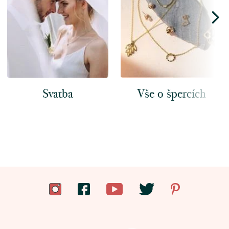
Svatba
Vše o špercích