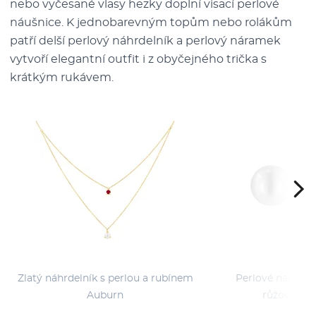
nebo vyčesané vlasy hezky doplní visací perlové
náušnice. K jednobarevným topům nebo rolákům
patří delší perlový náhrdelník a perlový náramek
vytvoří elegantní outfit i z obyčejného trička s
krátkým rukávem.
Zlatý náhrdelník s perlou a rubínem
Perlové napicho
Auburn
růžového z