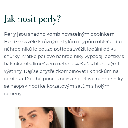
Jak nosit perly?
Perly jsou snadno kombinovatelným doplňkem
.
Hodí se skvěle k různým stylům i typům oblečení, u
náhrdelníků je pouze potřeba zvážit ideální délku
šňůrky. Krátké perlové náhrdelníky vypadají božsky s
halenkami s límečkem nebo u svršků s hlubokými
výstřihy. Dají se chytře zkombinovat i k tričkům na
ramínka. Dlouhé princeznovské perlové náhrdelníky
se naopak hodí ke korzetovým šatům s holými
rameny.