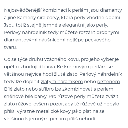
Nejosvědčenější kombinací k perlám jsou
diamanty
a jiné kameny čiré barvy, která perly vhodně doplní.
Jsou totiž stejně jemné a elegantní jako perly.
Perlový náhrdelník tedy můžete rozzářit drobnými
diamantovými náušnicemi
nejlépe peckového
tvaru.
Co se týče druhu vzácného kovu, pro jeho výběr je
opět rozhodující barva. Ke krémovým perlám se
většinou nejvíce hodí žluté zlato. Perlový náhrdelník
tedy lze doplnit
zlatým náramkem
nebo
prstenem
.
Bílé zlato nebo stříbro lze zkombinovat s perlami
sněhově bílé barvy. Pro růžové perly můžete zvážit
zlato růžové, ovšem pozor, aby té růžové už nebylo
příliš. Výrazně metalické kovy jako platina se
většinou k jemným perlám příliš nehodí.