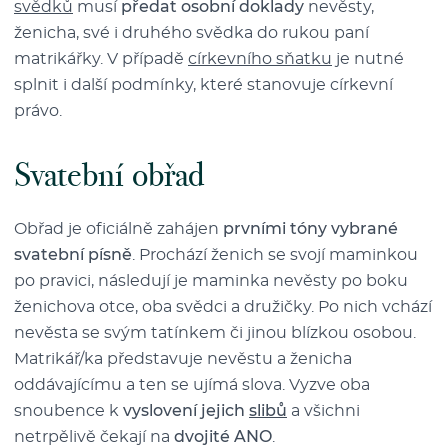
svědků
musí
předat osobní doklady
nevěsty,
ženicha, své i druhého svědka do rukou paní
matrikářky. V případě
církevního sňatku
je nutné
splnit i další podmínky, které stanovuje církevní
právo.
Svatební obřad
Obřad je oficiálně zahájen
prvními tóny vybrané
svatební písně
. Prochází ženich se svojí maminkou
po pravici, následují je maminka nevěsty po boku
ženichova otce, oba svědci a družičky. Po nich vchází
nevěsta se svým tatínkem či jinou blízkou osobou.
Matrikář/ka představuje nevěstu a ženicha
oddávajícímu a ten se ujímá slova. Vyzve oba
snoubence k
vyslovení jejich
slibů
a všichni
netrpělivě čekají na
dvojité ANO
.