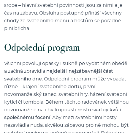
srdce –⁠⁠⁠⁠⁠⁠ hlavní svatební povinnosti jsou za nimi a je
čas na zábavu. Obsluha postupně přináší všechny
chody ze svatebního menu a hostům se pořádně
plní břicha.
Odpolední program
Všichni povolují opasky i sukně po vydatném obědě
a začíná zpravidla
nejdelší i nejzábavnější část
svatebního dne
. Odpolední program může vypadat
různě –⁠⁠⁠⁠⁠⁠ krájení svatebního dortu, první
novomanželský tanec, svatební hry, házení svatební
kyticí či
tombola
. Během těchto radovánek většinou
novomanželé na chvíli
opouští místo svatby kvůli
společnému focení
. Aby mezi svatebními hosty
nezavládla nuda, skvělou zábavou pro ně mohou být
svatební noviny vytvořené novomanželi. Pokud na