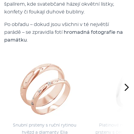
špalírem, kde svatebčané házejí okvětní lístky,
konfety či foukají duhové bubliny.
Po obřadu –⁠⁠⁠⁠⁠⁠ dokud jsou všichni v té největší
parádě –⁠⁠⁠⁠⁠⁠ se zpravidla fotí
hromadná fotografie na
památku
.
Snubní prsteny s ruční rytinou
Platinové minima
hvězd a diamanty Elia
prsteny s černým