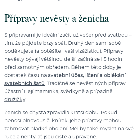
Přípravy nevěsty a ženicha
S přípravami je ideální začít už večer před svatbou –⁠⁠⁠⁠⁠⁠
tím, že půjdete brzy spát. Druhý den sami sobě
poděkujete (a potěšíte i vaši vizážistku). Přípravy
nevěsty bývají většinou delší, začíná se i 5 hodin
před samotným obřadem. Během této doby je
dostatek času na
svatební účes, líčení a oblékání
svatebních šatů
. Tradičně se nevěstiných příprav
účastní i její maminka, svědkyně a případně
družičky
.
Ženich se chystá zpravidla kratší dobu. Pokud
nenosí plnovous či knírek, jeho přípravy mohou
zahrnovat hladké oholení. Měl by také myslet na své
ruce a nehty, ať jsou čisté a upravené.