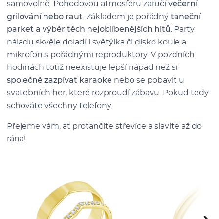
samovolně. Pohodovou atmosféru zaručí
večerní
grilování nebo raut
. Základem je pořádný
taneční
parket a výběr těch nejoblíbenějších hitů
. Party
náladu skvěle doladí i světýlka či disko koule a
mikrofon s pořádnými reproduktory. V pozdních
hodinách totiž neexistuje lepší nápad než si
společně zazpívat karaoke
nebo se pobavit u
svatebních her, které rozproudí zábavu.
Pokud tedy
schováte všechny telefony.
Přejeme vám, ať protančíte střevíce a slavíte až do
rána!