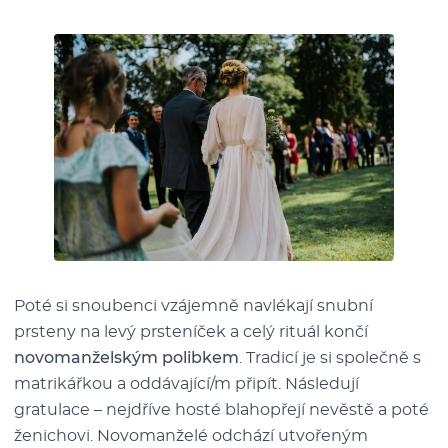
Poté si snoubenci vzájemně navlékají snubní
prsteny na levý prsteníček a celý rituál končí
novomanželským polibkem
. Tradicí je si společně s
matrikářkou a oddávající/m připít. Následují
gratulace –⁠⁠⁠⁠⁠⁠ nejdříve hosté blahopřejí nevěstě a poté
ženichovi. Novomanželé odchází utvořeným