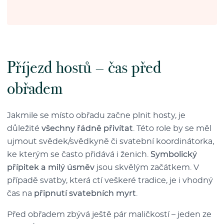
Příjezd hostů –⁠⁠⁠⁠⁠⁠ čas před
obřadem
Jakmile se místo obřadu začne plnit hosty, je
důležité
všechny řádně přivítat
. Této role by se měl
ujmout svědek/svědkyně či svatební koordinátorka,
ke kterým se často přidává i ženich.
Symbolický
přípitek a milý úsměv
jsou skvělým začátkem. V
případě svatby, která ctí veškeré tradice, je i vhodný
čas na
připnutí svatebních myrt
.
Před obřadem zbývá ještě pár maličkostí –⁠⁠⁠⁠⁠⁠ jeden ze