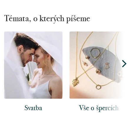
Témata, o kterých píšeme
Svatba
Vše o špercích