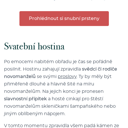
Prohlédnout si snubní prsteny
Svatební hostina
Po emocemi nabitém obřadu je čas se pořádně
posilnit. Hostinu zahajují zpravidla
svědci či rodiče
novomanželů
se svými
proslovy
. Ty by měly být
přiměřeně dlouhé a hlavně šité na míru
novomanželům. Na jejich konci je pronesen
slavnostní přípitek
a hosté cinkají pro štěstí
novomanželům skleničkami šampaňského nebo
jiným oblíbeným nápojem.
V tomto momentu zpravidla všem padá kámen ze