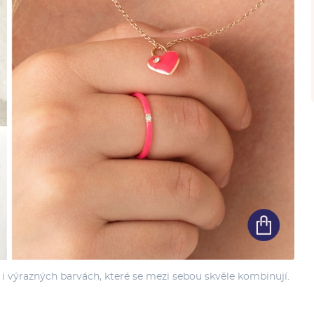
 i výrazných barvách, které se mezi sebou skvěle kombinují.