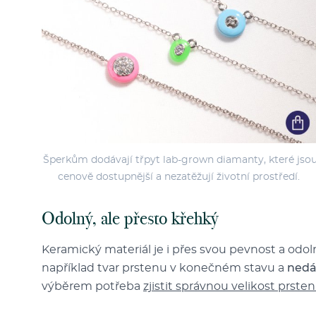
Šperkům dodávají třpyt lab-grown diamanty, které jso
cenově dostupnější a nezatěžují životní prostředí.
Odolný, ale přesto křehký
Keramický materiál je i přes svou pevnost a odo
například tvar prstenu v konečném stavu a
nedá
výběrem potřeba
zjistit správnou velikost prste