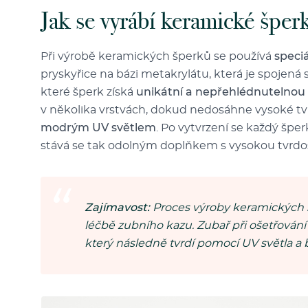
Jak se vyrábí keramické šper
Při výrobě keramických šperků se používá
speciá
pryskyřice na bázi metakrylátu, která je spojená s
které šperk získá
unikátní a nepřehlédnutelnou
v několika vrstvách, dokud nedosáhne vysoké tv
modrým UV světlem
. Po vytvrzení se každý špe
stává se tak odolným doplňkem s vysokou tvrdos
Zajímavost:
Proces výroby keramických 
léčbě zubního kazu. Zubař při ošetřování 
který následně tvrdí pomocí UV světla a 