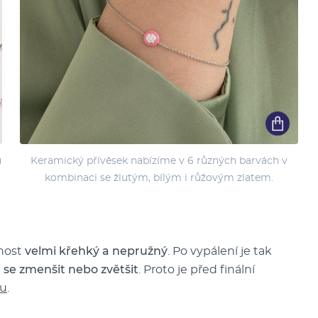
u
Keramický přívěsek nabízíme v 6 různých barvách v
kombinaci se žlutým, bílým i růžovým zlatem.
lnost
velmi křehký a nepružný
. Po vypálení je tak
 se zmenšit nebo zvětšit
. Proto je před finální
nu
.