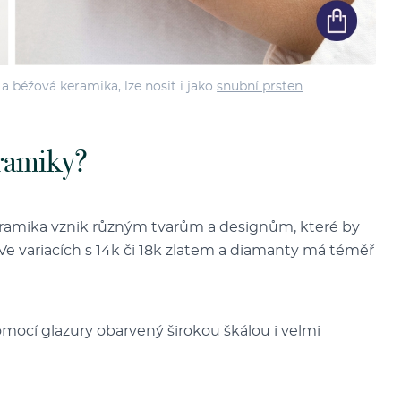
 béžová keramika, lze nosit i jako
snubní prsten
.
eramiky?
ramika vznik různým tvarům a designům, které by
 variacích s 14k či 18k zlatem a diamanty má téměř
mocí glazury obarvený širokou škálou i velmi