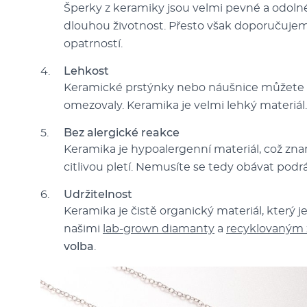
Šperky z keramiky jsou velmi pevné a odoln
dlouhou životnost. Přesto však doporučujem
opatrností.
Lehkost
Keramické prstýnky nebo náušnice můžete nos
omezovaly. Keramika je velmi lehký materiál.
Bez alergické reakce
Keramika je hypoalergenní materiál, což znam
citlivou pletí. Nemusíte se tedy obávat podr
Udržitelnost
Keramika je čistě organický materiál, který 
našimi
lab-grown diamanty
a
recyklovaným 
volba
.