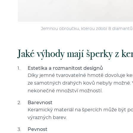
Jemnou obroučku, kterou zdobí 8 diamantů a
Jaké výhody mají šperky z k
Estetika a rozmanitost designů
Díky jemné tvarovatelné hmotě dovoluje ke
ze samotných drahých kovů nebyly možné. Ve
nekonečné množství možností.
Barevnost
Keramický materiál na špercích může být po
výrazných barev.
Pevnost