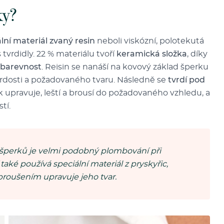
ky?
lní materiál zvaný resin
neboli viskózní, polotekutá
 tvrdidly. 22 % materiálu tvoří
keramická složka
, díky
 barevnost
. Reisin se nanáší na kovový základ šperku
rdosti a požadovaného tvaru. Následně se
tvrdí pod
rk upravuje, leští a brousí do požadovaného vzhledu, a
tí.
šperků je velmi podobný plombování při
také používá speciální materiál z pryskyřic,
broušením upravuje jeho tvar.