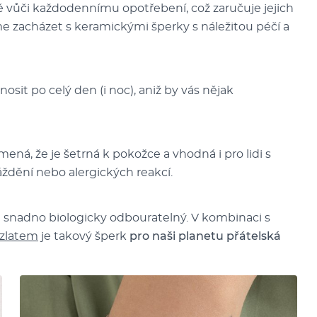
é vůči každodennímu opotřebení, což zaručuje jejich
e zacházet s keramickými šperky s náležitou péčí a
it po celý den (i noc), aniž by vás nějak
ená, že je šetrná k pokožce a vhodná i pro lidi s
áždění nebo alergických reakcí.
je snadno biologicky odbouratelný. V kombinaci s
zlatem
je takový šperk
pro naši planetu přátelská