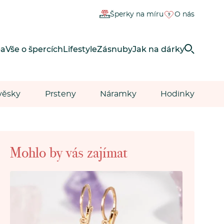
Šperky na míru
O nás
ba
Vše o špercích
Lifestyle
Zásnuby
Jak na dárky
věsky
Prsteny
Náramky
Hodinky
Mohlo by vás zajímat