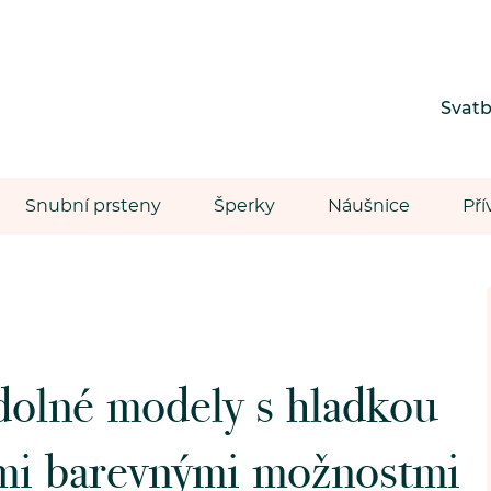
Svat
Snubní prsteny
Šperky
Náušnice
Pří
dolné modely s hladkou
mi barevnými možnostmi