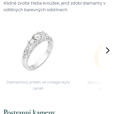
Klidně zvolte třeba kroužek, jenž zdobí diamanty v
odlišných barevných odstínech.
Diamantový prsten ve vintage stylu
Zásnubní prste
Lariah
diamant
Postranní kameny