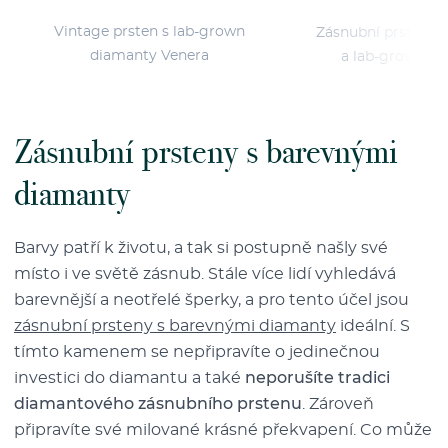
Vintage prsten s lab-grown
Zásnubní prsten s
diamanty Venera
a lab-grown d
Zásnubní prsteny s barevnými
diamanty
Barvy patří k životu, a tak si postupně našly své
místo i ve světě zásnub. Stále více lidí vyhledává
barevnější a neotřelé šperky, a pro tento účel jsou
zásnubní prsteny s barevnými diamanty
ideální. S
tímto kamenem se nepřipravíte o jedinečnou
investici do diamantu a také
neporušíte tradici
diamantového zásnubního prstenu
. Zároveň
připravíte své milované krásné překvapení. Co může