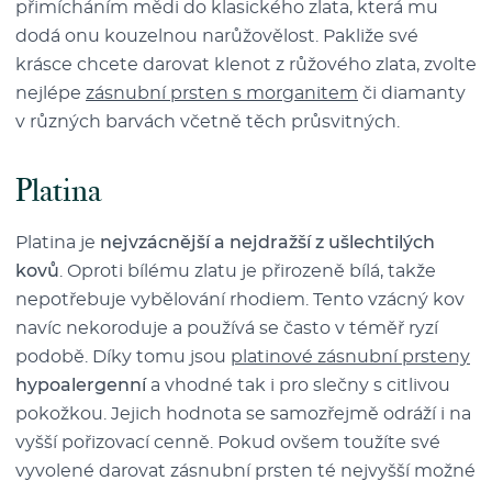
přimícháním mědi do klasického zlata, která mu
dodá onu kouzelnou narůžovělost. Pakliže své
krásce chcete darovat klenot z růžového zlata, zvolte
nejlépe
zásnubní prsten s morganitem
či diamanty
v různých barvách včetně těch průsvitných.
Platina
Platina je
nejvzácnější a nejdražší z ušlechtilých
kovů
. Oproti bílému zlatu je přirozeně bílá, takže
nepotřebuje vybělování rhodiem. Tento vzácný kov
navíc nekoroduje a používá se často v téměř ryzí
podobě. Díky tomu jsou
platinové zásnubní prsteny
hypoalergenní
a vhodné tak i pro slečny s citlivou
pokožkou. Jejich hodnota se samozřejmě odráží i na
vyšší pořizovací cenně. Pokud ovšem toužíte své
vyvolené darovat zásnubní prsten té nejvyšší možné