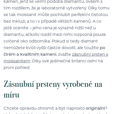
kámen, jenž se velmi podobá diamantu, ovšem s
tím rozdílem, že je laboratorně vytvořený. Díky tomu
se tak moissanit může pochlubit perfektní čistotou
bez inkluzí, a to i v případě větších kamenů. A co
jistě oceníte – jeho cena je výrazně nižší než u
diamantu, ačkoliv rozdíl mezi nimi rozpozná pouze
cvičené oko odborníka. Pokud si tedy diamant
nemůžete kvůli vyšší částce dovolit, ale toužíte
po
čirém a kvalitním kameni
, zvažte
zásnubní prsten s
moissanitem
. Díky své jedinečné brilanci oslní na
první pohled.
Zásnubní prsteny vyrobené na
míru
Chcete opravdu ohromit a být naprosto
originální
?