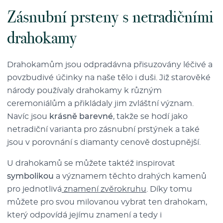
Zásnubní prsteny s netradičními
drahokamy
Drahokamům jsou odpradávna přisuzovány léčivé a
povzbudivé účinky na naše tělo i duši. Již starověké
národy používaly drahokamy k různým
ceremoniálům a přikládaly jim zvláštní význam.
Navíc jsou
krásně barevné
, takže se hodí jako
netradiční varianta pro zásnubní prstýnek a také
jsou v porovnání s diamanty cenově dostupnější.
U drahokamů se můžete taktéž inspirovat
symbolikou
a významem těchto drahých kamenů
pro jednotlivá
znamení zvěrokruhu
. Díky tomu
můžete pro svou milovanou vybrat ten drahokam,
který odpovídá jejímu znamení a tedy i