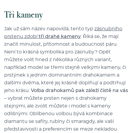
Tři kameny
Jak už sám název napovídá, tento typ
zásnubního
prstenu zdobí
tři drahé kameny
. Říká se, že mají
značit minulost, přítomnost a budoucnost páru.
Není to krásná symbolika pro zásnuby? Opět
můžete volit hned z několika různých variant,
například model se třemi stejně velkými kameny, či
prstýnek s jedním dominantním drahokamem a
dalšími dvěma, které jej krásně doplňují a podtrhují
jeho krásu.
Volba drahokamů pak záleží čistě na vás
– vybrat můžete prsten nejen s drahokamy
stejnými, ale zvolit můžete i model s kameny
odlišnými. Oblíbenou volbou bývá kombinace
diamantu se safíry, rubíny či smaragdy, ale vaší
představivosti a preferencím se meze nekladou.