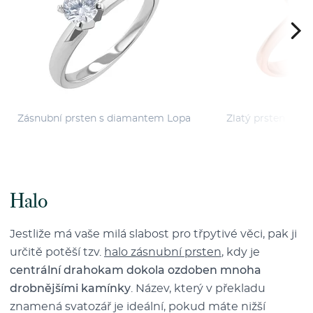
Zásnubní prsten s diamantem Lopa
Zlatý prsten s č
Rem
Halo
Jestliže má vaše milá slabost pro třpytivé věci, pak ji
určitě potěší tzv.
halo zásnubní prsten
, kdy je
centrální drahokam dokola ozdoben mnoha
drobnějšími kamínky
. Název, který v překladu
znamená svatozář je ideální, pokud máte nižší