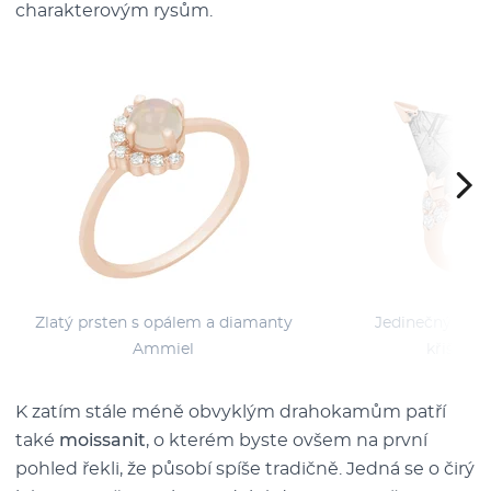
charakterovým rysům.
Zlatý prsten s opálem a diamanty
Jedinečný prst
Ammiel
křišťále
K zatím stále méně obvyklým drahokamům patří
také
moissanit
, o kterém byste ovšem na první
pohled řekli, že působí spíše tradičně. Jedná se o čirý