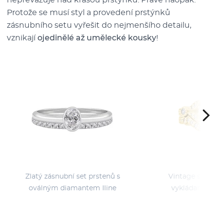
nepřevažuje nad krásou prstýnků. Právě naopak.
Protože se musí styl a provedení prstýnků
zásnubního setu vyřešit do nejmenšího detailu,
vznikají
ojedinělé až umělecké kousky
!
Zlatý zásnubní set prstenů s
Vintage set pr
oválným diamantem Iline
vykládaného d