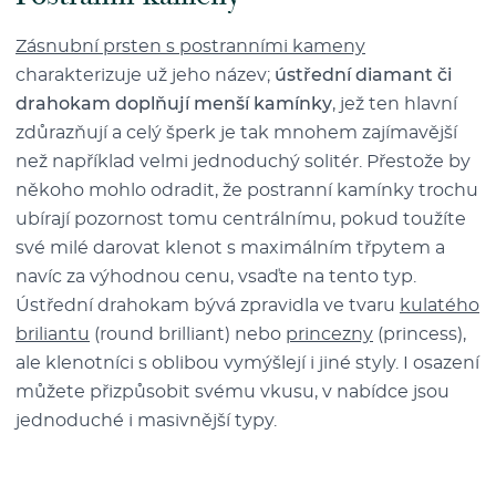
Zásnubní prsten s postranními kameny
charakterizuje už jeho název;
ústřední diamant či
drahokam doplňují menší kamínky
, jež ten hlavní
zdůrazňují a celý šperk je tak mnohem zajímavější
než například velmi jednoduchý solitér. Přestože by
někoho mohlo odradit, že postranní kamínky trochu
ubírají pozornost tomu centrálnímu, pokud toužíte
své milé darovat klenot s maximálním třpytem a
navíc za výhodnou cenu, vsaďte na tento typ.
Ústřední drahokam bývá zpravidla ve tvaru
kulatého
briliantu
(round brilliant) nebo
princezny
(princess),
ale klenotníci s oblibou vymýšlejí i jiné styly. I osazení
můžete přizpůsobit svému vkusu, v nabídce jsou
jednoduché i masivnější typy.