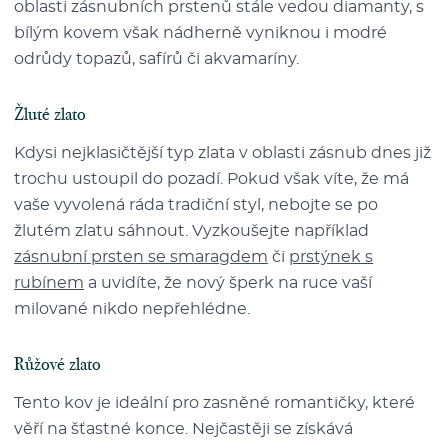
oblasti zásnubních prstenů stále vedou diamanty, s
bílým kovem však nádherně vyniknou i modré
odrůdy topazů, safírů či akvamaríny.
Žluté zlato
Kdysi nejklasičtější typ zlata v oblasti zásnub dnes již
trochu ustoupil do pozadí. Pokud však víte, že má
vaše vyvolená ráda tradiční styl, nebojte se po
žlutém zlatu sáhnout. Vyzkoušejte například
zásnubní prsten se smaragdem
či
prstýnek s
rubínem
a uvidíte, že nový šperk na ruce vaší
milované nikdo nepřehlédne.
Růžové zlato
Tento kov je ideální pro zasněné romantičky, které
věří na šťastné konce. Nejčastěji se získává