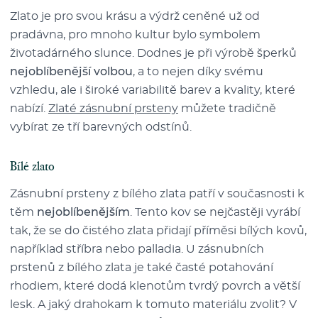
Zlato je pro svou krásu a výdrž ceněné už od
pradávna, pro mnoho kultur bylo symbolem
životadárného slunce. Dodnes je při výrobě šperků
nejoblíbenější volbou
, a to nejen díky svému
vzhledu, ale i široké variabilitě barev a kvality, které
nabízí.
Zlaté zásnubní prsteny
můžete tradičně
vybírat ze tří barevných odstínů.
Bílé zlato
Zásnubní prsteny z bílého zlata patří v současnosti k
těm
nejoblíbenějším
. Tento kov se nejčastěji vyrábí
tak, že se do čistého zlata přidají příměsi bílých kovů,
například stříbra nebo palladia. U zásnubních
prstenů z bílého zlata je také časté potahování
rhodiem, které dodá klenotům tvrdý povrch a větší
lesk. A jaký drahokam k tomuto materiálu zvolit? V