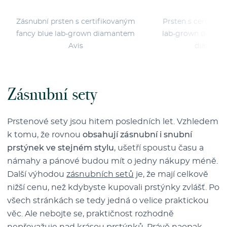
Zásnubní prsten s certifikovaným
Prsten s certifik
fancy blue lab-grown diamantem
lab-grown diaman
Avis
diamanty
Zásnubní sety
Prstenové sety jsou hitem posledních let. Vzhledem
k tomu, že rovnou
obsahují zásnubní i snubní
prstýnek ve stejném stylu
, ušetří spoustu času a
námahy a pánové budou mít o jedny nákupy méně.
Další výhodou
zásnubních setů
je, že mají celkově
nižší cenu, než kdybyste kupovali prstýnky zvlášť. Po
všech stránkách se tedy jedná o velice praktickou
věc. Ale nebojte se, praktičnost rozhodně