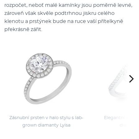
rozpočet, neboť malé kamínky jsou poměrně levné,
zároveň však skvěle podtrhnou jiskru celého
klenotu a prstýnek bude na ruce vaší přítelkyně
překrásně zářit.
Zásnubní prsten v halo stylu s lab-
Elegantní zásnu
grown diamanty Lyisa
diamantů