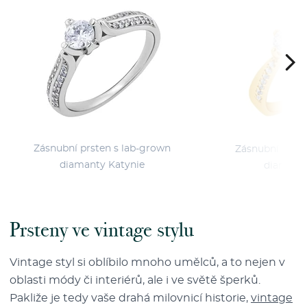
Zásnubní prsten s lab-grown
Zásnubní prste
diamanty Katynie
diamant
Prsteny ve vintage stylu
Vintage styl si oblíbilo mnoho umělců, a to nejen v
oblasti módy či interiérů, ale i ve světě šperků.
Pakliže je tedy vaše drahá milovnicí historie,
vintage