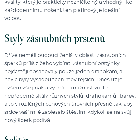
kvality, který je prakticky nezničitelný a vhodný i ke
každodennímu nošení, ten platinový je ideální
volbou.
Styly zásnubních prstenů
Dříve neměli budoucí ženiši v oblasti zásnubních
šperků příliš z čeho vybírat. Zásnubní prstýnky
nejčastěji obsahovaly pouze jeden drahokam, a
navíc byly výsadou těch movitějších. Dnes už je
ovšem vše jinak a vy máte možnost volit z
nepřeberné škály
různých stylů, drahokamů i barev
,
a to v rozličných cenových úrovních přesně tak, aby
srdce vaší milé zaplesalo štěstím, kdykoli se na svůj
nový šperk podívá.
Solitér