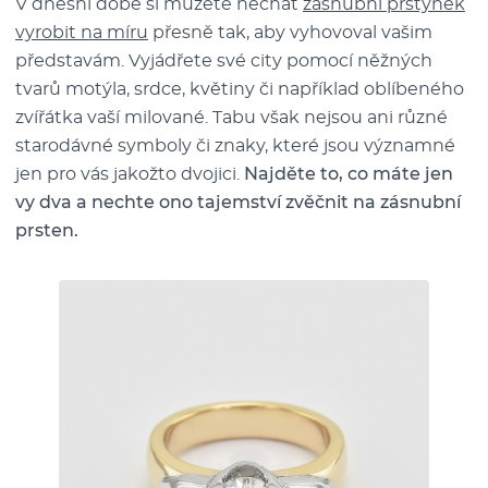
V dnešní době si můžete nechat
zásnubní prstýnek
vyrobit na míru
přesně tak, aby vyhovoval vašim
představám. Vyjádřete své city pomocí něžných
tvarů motýla, srdce, květiny či například oblíbeného
zvířátka vaší milované. Tabu však nejsou ani různé
starodávné symboly či znaky, které jsou významné
jen pro vás jakožto dvojici.
Najděte to, co máte jen
vy dva a nechte ono tajemství zvěčnit na zásnubní
prsten.