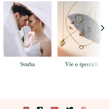
Svatba
Vše o špercích