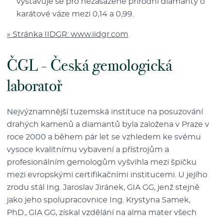
vystavuje se pro nezasazené přírodní diamanty o
karátové váze mezi 0,14 a 0,99.
» Stránka IIDGR: www.iidgr.com
ČGL - Česká gemologická
laboratoř
Nejvýznamnější tuzemská instituce na posuzování
drahých kamenů a diamantů byla založena v Praze v
roce 2000 a během pár let se vzhledem ke svému
vysoce kvalitnímu vybavení a přístrojům a
profesionálním gemologům vyšvihla mezi špičku
mezi evropskými certifikačními institucemi. U jejího
zrodu stál Ing. Jaroslav Jiránek, GIA GG, jenž stejně
jako jeho spolupracovnice Ing. Krystyna Samek,
PhD., GIA GG, získal vzdělání na alma mater všech