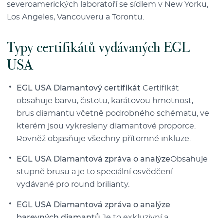
severoamerických laboratoří se sídlem v New Yorku,
Los Angeles, Vancouveru a Torontu.
Typy certifikátů vydávaných EGL
USA
EGL USA Diamantový certifikát
Certifikát
obsahuje barvu, čistotu, karátovou hmotnost,
brus diamantu včetně podrobného schématu, ve
kterém jsou vykresleny diamantové proporce.
Rovněž objasňuje všechny přítomné inkluze.
EGL USA Diamantová zpráva o analýze
Obsahuje
stupně brusu a je to speciální osvědčení
vydávané pro round brilianty.
EGL USA Diamantová zpráva o analýze
barevných diamantů
Je to exkluzivní a