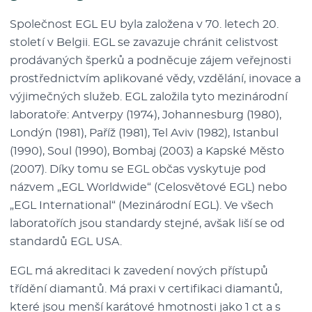
Společnost EGL EU byla založena v 70. letech 20.
století v Belgii. EGL se zavazuje chránit celistvost
prodávaných šperků a podněcuje zájem veřejnosti
prostřednictvím aplikované vědy, vzdělání, inovace a
výjimečných služeb. EGL založila tyto mezinárodní
laboratoře: Antverpy (1974), Johannesburg (1980),
Londýn (1981), Paříž (1981), Tel Aviv (1982), Istanbul
(1990), Soul (1990), Bombaj (2003) a Kapské Město
(2007). Díky tomu se EGL občas vyskytuje pod
názvem „EGL Worldwide“ (Celosvětové EGL) nebo
„EGL International“ (Mezinárodní EGL). Ve všech
laboratořích jsou standardy stejné, avšak liší se od
standardů EGL USA.
EGL má akreditaci k zavedení nových přístupů
třídění diamantů. Má praxi v certifikaci diamantů,
které jsou menší karátové hmotnosti jako 1 ct a s