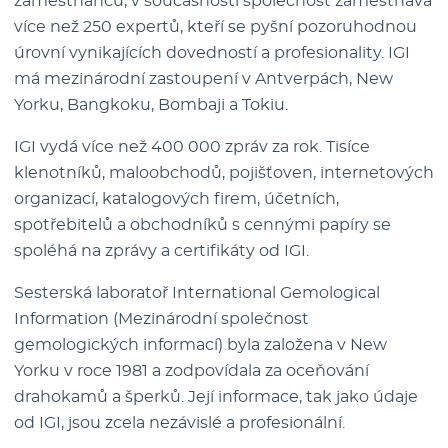
zaměstnanců, v současnosti společnost zaměstnává
více než 250 expertů, kteří se pyšní pozoruhodnou
úrovní vynikajících dovedností a profesionality. IGI
má mezinárodní zastoupení v Antverpách, New
Yorku, Bangkoku, Bombaji a Tokiu.
IGI vydá více než 400 000 zpráv za rok. Tisíce
klenotníků, maloobchodů, pojišťoven, internetových
organizací, katalogových firem, účetních,
spotřebitelů a obchodníků s cennými papíry se
spoléhá na zprávy a certifikáty od IGI.
Sesterská laboratoř International Gemological
Information (Mezinárodní společnost
gemologických informací) byla založena v New
Yorku v roce 1981 a zodpovídala za oceňování
drahokamů a šperků. Její informace, tak jako údaje
od IGI, jsou zcela nezávislé a profesionální.