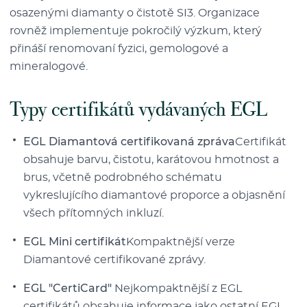
osazenými diamanty o čistotě SI3. Organizace
rovněž implementuje pokročilý výzkum, který
přináší renomovaní fyzici, gemologové a
mineralogové.
Typy certifikátů vydávaných EGL
EGL Diamantová certifikovaná zpráva
Certifikát
obsahuje barvu, čistotu, karátovou hmotnost a
brus, včetně podrobného schématu
vykreslujícího diamantové proporce a objasnění
všech přítomných inkluzí.
EGL Mini certifikát
Kompaktnější verze
Diamantové certifikované zprávy.
EGL "CertiCard"
Nejkompaktnější z EGL
certifikátů obsahuje informace jako ostatní EGL