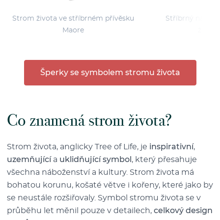
Strom života ve stříbrném přívěsku
Stříbrný náram
Maore
života
Šperky se symbolem stromu života
Co znamená strom života?
Strom života, anglicky Tree of Life, je
inspirativní
,
uzemňující
a
uklidňující symbol
, který přesahuje
všechna náboženství a kultury. Strom života má
bohatou korunu, košaté větve i kořeny, které jako by
se neustále rozšiřovaly. Symbol stromu života se v
průběhu let měnil pouze v detailech,
celkový design