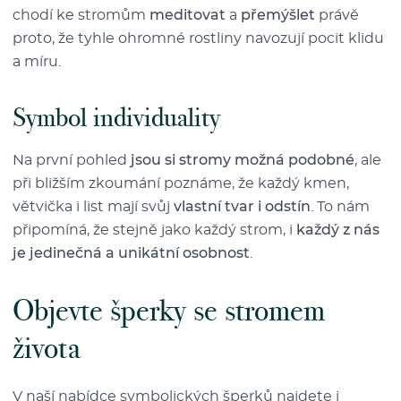
chodí ke stromům
meditovat
a
přemýšlet
právě
proto, že tyhle ohromné rostliny navozují pocit klidu
a míru.
Symbol individuality
Na první pohled
jsou si stromy možná podobné
, ale
při bližším zkoumání poznáme, že každý kmen,
větvička i list mají svůj
vlastní tvar i odstín
. To nám
připomíná, že stejně jako každý strom, i
každý z nás
je jedinečná a unikátní osobnost
.
Objevte šperky se stromem
života
V naší nabídce
symbolických šperků
najdete i