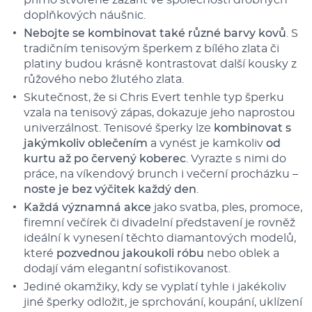
přímo stvořené zazářit ve společnosti drobných
doplňkových náušnic.
Nebojte se kombinovat také různé barvy kovů
. S
tradičním tenisovým šperkem z bílého zlata či
platiny budou krásně kontrastovat další kousky z
růžového nebo žlutého zlata.
Skutečnost, že si Chris Evert tenhle typ šperku
vzala na tenisový zápas, dokazuje jeho naprostou
univerzálnost. Tenisové šperky lze
kombinovat s
jakýmkoliv oblečením
a vynést je kamkoliv
od
kurtu až po červený koberec
. Vyrazte s nimi do
práce, na víkendový brunch i večerní procházku –
noste je bez výčitek každý den
.
Každá významná akce
jako svatba, ples, promoce,
firemní večírek či divadelní představení je rovněž
ideální k vynesení těchto diamantových modelů,
které
pozvednou jakoukoli róbu
nebo oblek a
dodají vám elegantní sofistikovanost.
Jediné okamžiky, kdy se vyplatí tyhle i jakékoliv
jiné šperky odložit, je sprchování, koupání, uklízení