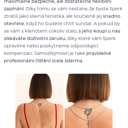
maximálně bezpečné, ale dostatečně flexibilní
zapínání
. Díky tomu se vám nestane, že byste šperk
ztratili jako slavná tenistka, ale současně jej
snadno
otevřete
, když ho budete chtít sundat. A pokud by
se vám s klenotem cokoliv stalo,
s jeho koupí u nás
získáváte doživotní záruku
, díky které vám šperk
opravíme nebo poskytneme odpovídající
kompenzaci. Samozřejmostí je také
pravidelné
profesionální čištění zcela zdarma
.