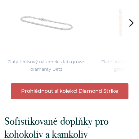
Zlatý tenisový náramek s lab-grown
Zlaté flexi kruhov
diamanty Betz
grown diam
Prohlédnout si kolekci Diamond Strike
Sofistikované doplňky pro
kohokoliv a kamkoliv