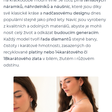
na krátkodobé módní vlně. Je totiž plná
tenisových
náramků, náhrdelníků a náušnic
, které jsou díky
své klasické kráse a
nadčasovému designu
dnes
populární stejně jako před lety. Navíc jsou vyrobeny
z kvalitních a odolných materiálů, abyste je mohli
nosit celý život a odkázat
budoucím generacím
.
Každý model tvoří
řada diamantů
stejné barvy,
čistoty i karátové hmotnosti, zasazených do
recyklované
platiny nebo 14karátového či
18karátového zlata
v bílém, žlutém i růžovém
odstínu.