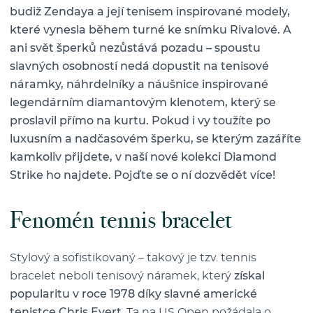
budiž Zendaya a její tenisem inspirované modely,
které vynesla během turné ke snímku Rivalové. A
ani svět šperků nezůstává pozadu – spoustu
slavných osobností nedá dopustit na tenisové
náramky, náhrdelníky a náušnice inspirované
legendárním diamantovým klenotem, který se
proslavil přímo na kurtu. Pokud i vy toužíte po
luxusním a nadčasovém šperku, se kterým zazáříte
kamkoliv přijdete, v naší nové kolekci Diamond
Strike ho najdete. Pojďte se o ní dozvědět více!
Fenomén tennis bracelet
Stylový a sofistikovaný – takový je tzv. tennis
bracelet neboli tenisový náramek, který
získal
popularitu v roce 1978 díky slavné americké
tenistce Chris Evert
. Ta na US Open požádala o