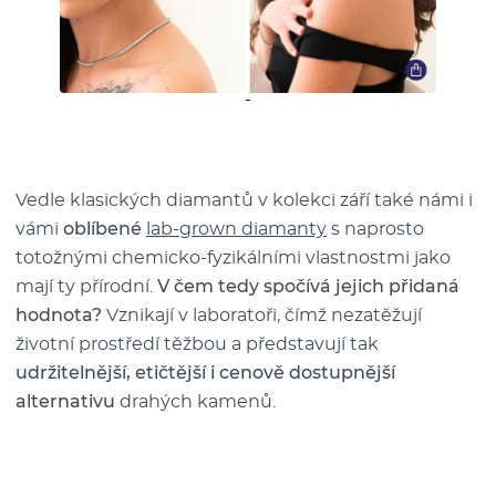
Vedle klasických diamantů v kolekci září také námi i
vámi
oblíbené
lab-grown diamanty
s naprosto
totožnými chemicko-fyzikálními vlastnostmi jako
mají ty přírodní.
V čem tedy spočívá jejich přidaná
hodnota?
Vznikají v laboratoři, čímž nezatěžují
životní prostředí těžbou a představují tak
udržitelnější, etičtější i cenově dostupnější
alternativu
drahých kamenů.