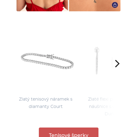
Zlatý tenisový náramek s
Zlaté flexi půlkruhové
diamanty Court
náušnice s diamanty
Dunst
Tenisové šperky