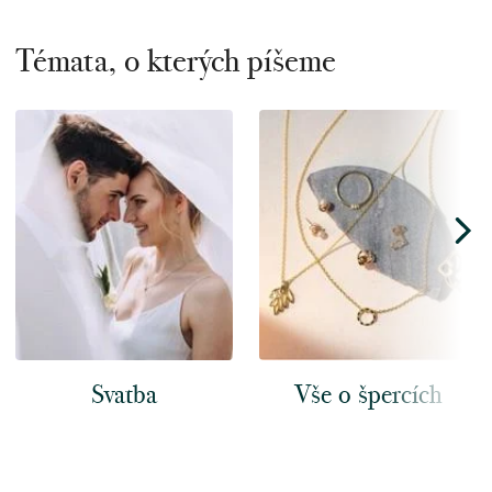
Témata, o kterých píšeme
Svatba
Vše o špercích