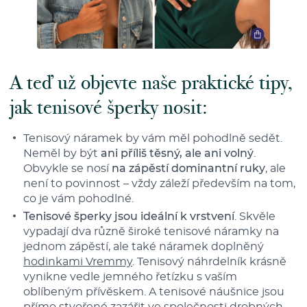
A teď už objevte naše praktické tipy,
jak tenisové šperky nosit:
Tenisový náramek by vám měl pohodlně sedět.
Neměl by být
ani příliš těsný, ale ani volný
.
Obvykle se nosí
na zápěstí dominantní ruky
, ale
není to povinnost – vždy záleží především na tom,
co je vám pohodlné.
Tenisové šperky jsou ideální k vrstvení
. Skvěle
vypadají dva různě široké tenisové náramky na
jednom zápěstí, ale také náramek doplněný
hodinkami Vremmy
. Tenisový náhrdelník krásně
vynikne vedle jemného řetízku s vaším
oblíbeným přívěskem. A tenisové náušnice jsou