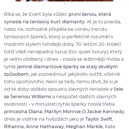
Říká se, že Evert byla vůbec
první ženou, která
vynesla na tenisový kurt diamanty
. Ať je to pravda,
nebo ne, rozhodně přispěla ke vzniku trendu
tenisových šperků, který si perfektně rozuměl s
módním stylem tehdejší doby. 70. letům 20. století
totiž vládl nenápadný luxus (tzv. quiet luxury), který
je velmi oblíbený i dnes – nosila se ležérnější móda a
tyhle
jemné diamantové šperky se staly skvělým
způsobem
, jak pozvednout jakýkoliv outfit, včetně
toho sportovního. Není se tedy čemu divit, že si je
od té doby oblíbilo spoustu slavných tenistek
v čele
se Serenou Williams
a nespočet dalších slavných
osobností – v minulosti tyhle šperky nosila třeba
princezna Diana
,
Marilyn Monroe či Jackie Kennedy
,
dnes je vidíme na hvězdách jako je
Taylor Swift
,
Rihanna
,
Anne Hathaway
,
Meghan Markle
, Kate