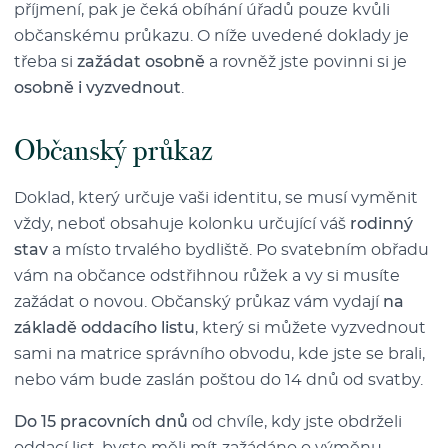
příjmení, pak je čeká obíhání úřadů pouze kvůli
občanskému průkazu. O níže uvedené doklady je
třeba si
zažádat osobně
a rovněž jste povinni si je
osobně i vyzvednout
.
Občanský průkaz
Doklad, který určuje vaši identitu, se musí vyměnit
vždy, neboť obsahuje kolonku určující váš
rodinný
stav
a místo trvalého bydliště. Po svatebním obřadu
vám na občance odstřihnou růžek a vy si musíte
zažádat o novou. Občanský průkaz vám vydají
na
základě oddacího listu
, který si můžete vyzvednout
sami na matrice správního obvodu, kde jste se brali,
nebo vám bude zaslán poštou do 14 dnů od svatby.
Do 15 pracovních dnů
od chvíle, kdy jste obdrželi