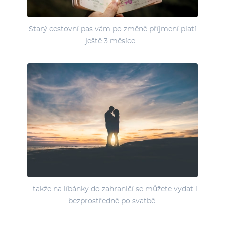
Starý cestovní pas vám po změně příjmení platí
ještě 3 měsíce...
...takže na líbánky do zahraničí se můžete vydat i
bezprostředně po svatbě.