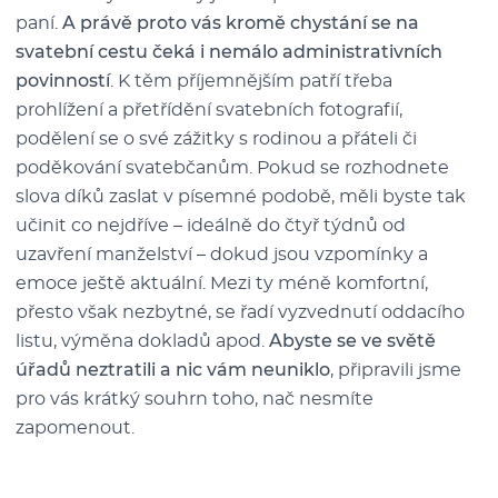
paní.
A právě proto vás kromě chystání se na
svatební cestu čeká i nemálo administrativních
povinností
. K těm příjemnějším patří třeba
prohlížení a přetřídění svatebních fotografií,
podělení se o své zážitky s rodinou a přáteli či
poděkování svatebčanům. Pokud se rozhodnete
slova díků zaslat v písemné podobě, měli byste tak
učinit co nejdříve – ideálně do čtyř týdnů od
uzavření manželství – dokud jsou vzpomínky a
emoce ještě aktuální. Mezi ty méně komfortní,
přesto však nezbytné, se řadí vyzvednutí oddacího
listu, výměna dokladů apod.
Abyste se ve světě
úřadů neztratili a nic vám neuniklo
, připravili jsme
pro vás krátký souhrn toho, nač nesmíte
zapomenout.