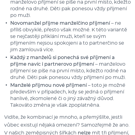
manželovo příjmení se píše na první místo, kdežto
rodné na druhé. Děti pak ponesou vždy příjmení
po muži.
Novomanžel přijme manželčino příjmení
– ne
příliš obvyklé, přesto však možné. K této variantě
se nejčastěji přiklání muži, kteří se svým
příjmením nejsou spokojeni a to partnerčino se
jim zamlouvá více.
Každý z manželů si ponechá své příjmení a
přijme navíc i partnerovo příjmení
– manželovo
příjmení se píše na první místo, kdežto rodné na
druhé. Děti pak ponesou vždy příjmení po muži.
Manželé přijmou nové příjmení
– toto je možné
především v případech, kdy se jedná o příjmení
hanlivé, zkomolené či o jiný závažný důvod.
Takováto změna je však zpoplatněna.
Vidíte, že kombinací je mnoho, a přemýšlíte, jestli
vůbec existují nějaká omezení? Samozřejmě že ano.
V našich zeměpisných šířkách
nelze
mít tři příjmení,