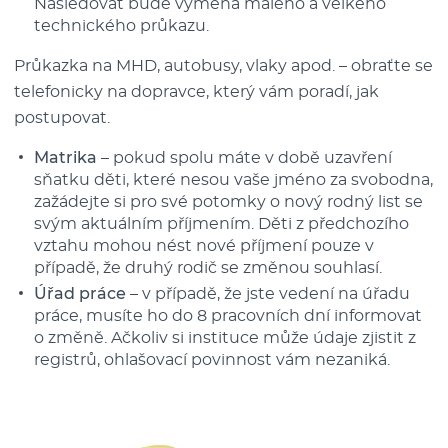
Následovat bude výměna malého a velkého
technického průkazu.
Průkazka na MHD, autobusy, vlaky apod. – obraťte se
telefonicky na dopravce, který vám poradí, jak
postupovat.
Matrika
– pokud spolu máte v době uzavření
sňatku děti, které nesou vaše jméno za svobodna,
zažádejte si pro své potomky o nový rodný list se
svým aktuálním příjmením. Děti z předchozího
vztahu mohou nést nové příjmení pouze v
případě, že druhý rodič se změnou souhlasí.
Úřad práce
– v případě, že jste vedení na úřadu
práce, musíte ho do 8 pracovních dní informovat
o změně. Ačkoliv si instituce může údaje zjistit z
registrů, ohlašovací povinnost vám nezaniká.