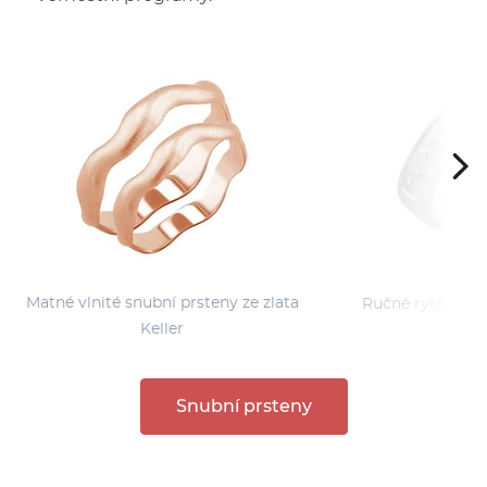
Matné vlnité snubní prsteny ze zlata
Ručně ryté snub
Keller
pri
Snubní prsteny