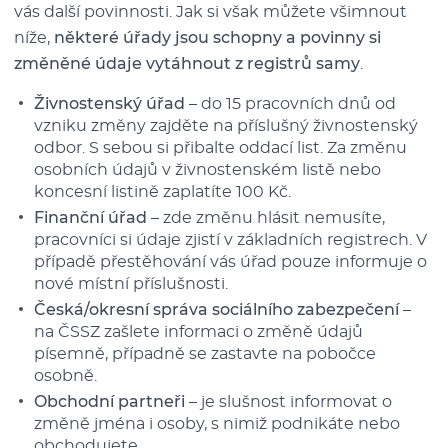
vás další povinnosti. Jak si však můžete všimnout
níže,
některé úřady jsou schopny a povinny si
změněné údaje vytáhnout z registrů samy
.
Živnostenský úřad
– do 15 pracovních dnů od
vzniku změny zajděte na příslušný živnostenský
odbor. S sebou si přibalte oddací list. Za změnu
osobních údajů v živnostenském listě nebo
koncesní listině zaplatíte 100 Kč.
Finanční úřad
– zde změnu hlásit nemusíte,
pracovníci si údaje zjistí v základních registrech. V
případě přestěhování vás úřad pouze informuje o
nové místní příslušnosti.
Česká/okresní správa sociálního zabezpečení
–
na ČSSZ zašlete informaci o změně údajů
písemně, případně se zastavte na pobočce
osobně.
Obchodní partneři
– je slušnost informovat o
změně jména i osoby, s nimiž podnikáte nebo
obchodujete.