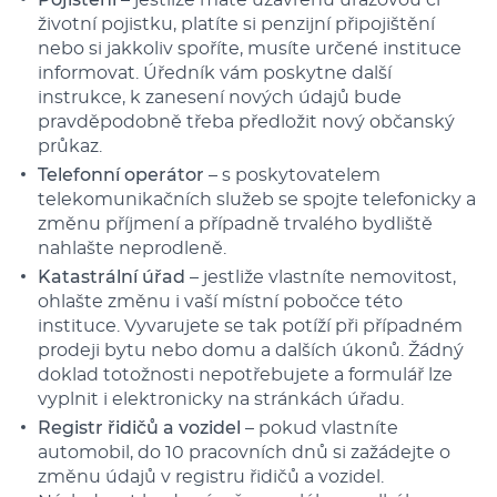
Pojištění
– jestliže máte uzavřenu úrazovou či
životní pojistku, platíte si penzijní připojištění
nebo si jakkoliv spoříte, musíte určené instituce
informovat. Úředník vám poskytne další
instrukce, k zanesení nových údajů bude
pravděpodobně třeba předložit nový občanský
průkaz.
Telefonní operátor
– s poskytovatelem
telekomunikačních služeb se spojte telefonicky a
změnu příjmení a případně trvalého bydliště
nahlašte neprodleně.
Katastrální úřad
– jestliže vlastníte nemovitost,
ohlašte změnu i vaší místní pobočce této
instituce. Vyvarujete se tak potíží při případném
prodeji bytu nebo domu a dalších úkonů. Žádný
doklad totožnosti nepotřebujete a formulář lze
vyplnit i elektronicky na stránkách úřadu.
Registr řidičů a vozidel
– pokud vlastníte
automobil, do 10 pracovních dnů si zažádejte o
změnu údajů v registru řidičů a vozidel.