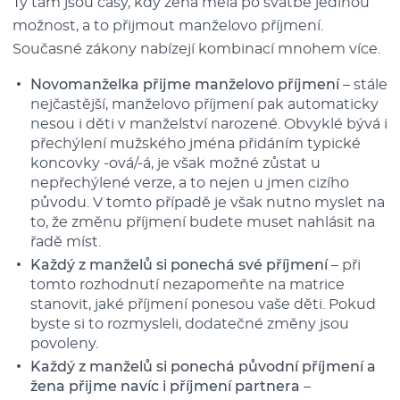
Ty tam jsou časy, kdy žena měla po svatbě jedinou
možnost, a to přijmout manželovo příjmení.
Současné zákony nabízejí kombinací mnohem více.
Novomanželka přijme manželovo příjmení
– stále
nejčastější, manželovo příjmení pak automaticky
nesou i děti v manželství narozené. Obvyklé bývá i
přechýlení mužského jména přidáním typické
koncovky -ová/-á, je však možné zůstat u
nepřechýlené verze, a to nejen u jmen cizího
původu. V tomto případě je však nutno myslet na
to, že změnu příjmení budete muset nahlásit na
řadě míst.
Každý z manželů si ponechá své příjmení
– při
tomto rozhodnutí nezapomeňte na matrice
stanovit, jaké příjmení ponesou vaše děti. Pokud
byste si to rozmysleli, dodatečné změny jsou
povoleny.
Každý z manželů si ponechá původní příjmení a
žena přijme navíc i příjmení partnera
–