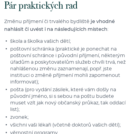
Pár praktických rad
Změnu příjmení či trvalého bydliště
je vhodné
nahlásit či uvést i na následujících místech
:
škola a školka vašich dětí;
poštovní schránka (praktické je ponechat na
poštovní schránce i původní příjmení, některým
úřadům a poskytovatelům služeb chvíli trvá, než
nahlášenou změnu zaznamenají, popř. jste
instituci o změně příjmení mohli zapomenout
informovat);
pošta (pro vydání zásilek, které vám došly na
původní jméno, si s sebou na poštu budete
muset vzít jak nový občanský průkaz, tak oddací
list);
zvonek;
všichni vaši lékaři (včetně doktorů vašich dětí);
věrnostní programy.