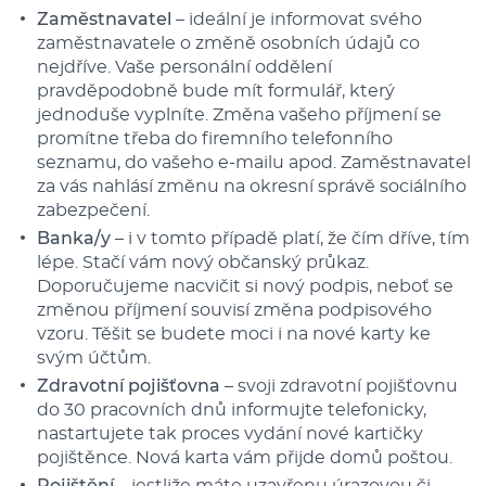
Zaměstnavatel
– ideální je informovat svého
zaměstnavatele o změně osobních údajů co
nejdříve. Vaše personální oddělení
pravděpodobně bude mít formulář, který
jednoduše vyplníte. Změna vašeho příjmení se
promítne třeba do firemního telefonního
seznamu, do vašeho e-mailu apod. Zaměstnavatel
za vás nahlásí změnu na okresní správě sociálního
zabezpečení.
Banka/y
– i v tomto případě platí, že čím dříve, tím
lépe. Stačí vám nový občanský průkaz.
Doporučujeme nacvičit si nový podpis, neboť se
změnou příjmení souvisí změna podpisového
vzoru. Těšit se budete moci i na nové karty ke
svým účtům.
Zdravotní pojišťovna
– svoji zdravotní pojišťovnu
do 30 pracovních dnů informujte telefonicky,
nastartujete tak proces vydání nové kartičky
pojištěnce. Nová karta vám přijde domů poštou.