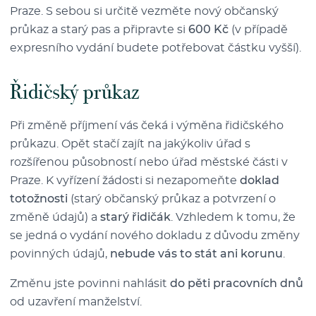
Praze. S sebou si určitě vezměte nový občanský
průkaz a starý pas a připravte si
600 Kč
(v případě
expresního vydání budete potřebovat částku vyšší).
Řidičský průkaz
Při změně příjmení vás čeká i výměna řidičského
průkazu. Opět stačí zajít na jakýkoliv úřad s
rozšířenou působností nebo úřad městské části v
Praze. K vyřízení žádosti si nezapomeňte
doklad
totožnosti
(starý občanský průkaz a potvrzení o
změně údajů) a
starý řidičák
. Vzhledem k tomu, že
se jedná o vydání nového dokladu z důvodu změny
povinných údajů,
nebude vás to stát ani korunu
.
Změnu jste povinni nahlásit
do pěti pracovních dnů
od uzavření manželství.