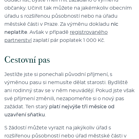
oddací list, byste měli mít zažádáno o výměnu
občanky. Učinit tak můžete na jakémkoliv obecním
úřadu s rozšířenou působností nebo na úřadu
městské části v Praze. Za výměnu dokladu
nic
neplatíte
. Avšak v případě
registrovaného
partnerství
zaplatí pár poplatek 1 000 Kč.
Cestovní pas
Jestliže jste si ponechali původní příjmení, s
výměnou pasu si nemusíte dělat starosti. Bydliště
ani rodinný stav se v něm neuvádějí. Pokud jste však
své příjmení změnili, nezapomeňte si o nový pas
zažádat. Ten starý
platí nejvýše tři měsíce od
uzavření sňatku
.
S žádostí můžete vyrazit na jakýkoliv úřad s
rozšířenou působností nebo úřad městské části v