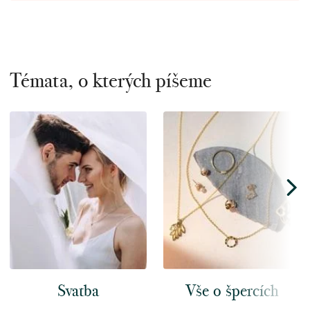
Témata, o kterých píšeme
Svatba
Vše o špercích