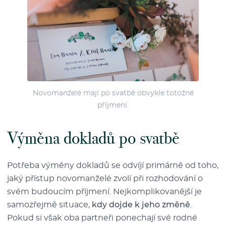
Novomanželé mají po svatbě obvykle totožné
příjmení.
Výměna dokladů po svatbě
Potřeba výměny dokladů se odvíjí primárně od toho,
jaký přístup novomanželé zvolí při rozhodování o
svém budoucím příjmení. Nejkomplikovanější je
samozřejmě situace,
kdy dojde k jeho změně
.
Pokud si však oba partneři ponechají své rodné