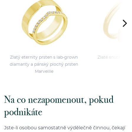
Zlatý eternity prsten s lab-grown
Zlaté snubní prs
diamanty a pánský plochý prsten
Lav
Marveille
Na co nezapomenout, pokud
podnikáte
Jste-li osobou samostatně výdělečně činnou, čekají